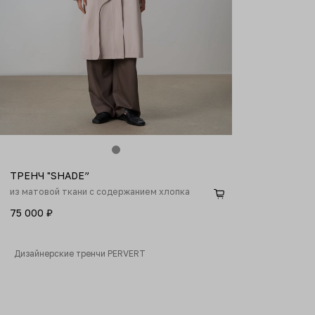
S
M
ТРЕНЧ "SHADE”
из матовой ткани с содержанием хлопка
75 000 ₽
Дизайнерские тренчи PERVERT
Откройте для себя коллекцию тренчей PERVERT: от классических фас
В разделе представлены такие бестселлеры, как: