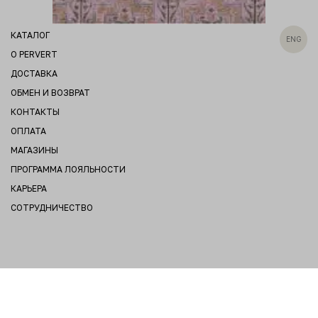
КАТАЛОГ
ENG
О PERVERT
ДОСТАВКА
ОБМЕН И ВОЗВРАТ
КОНТАКТЫ
ОПЛАТА
МАГАЗИНЫ
ПРОГРАММА ЛОЯЛЬНОСТИ
КАРЬЕРА
СОТРУДНИЧЕСТВО
Политика конфиденциальности
Публичная оферта
© 2026 Pervert | All rights reserved