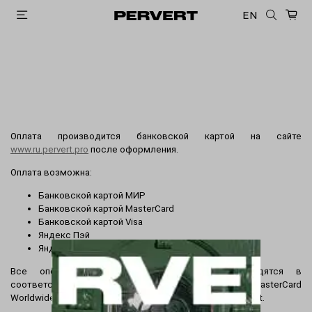
EN
Оплата производится банковской картой на сайте
www.ru.pervert.pro
после оформления.
Оплата возможна:
Банковской картой МИР
Банковской картой MasterCard
Банковской картой Visa
Яндекс Пэй
Яндекс. Сплит (оплата частями)
Все операции с банковскими картами проводятся в
соответствии с требованиями VISA International, MasterCard
Worldwide, карты МИР защищены технологией MirAccept.