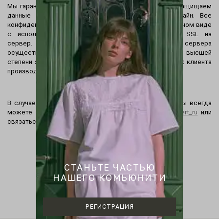
Мы гарантируем безопасность платежей и надежно защищаем
данные Вашей банковской карты при оплате онлайн. Все
конфиденциальные данные передаются в зашифрованном виде
с использованием криптографического протокола SSL на
сервер. Дальнейшая передача данных с сервера
осуществляется по закрытым банковским сетям высшей
степени защиты. Обработка конфиденциальных данных клиента
производится в процессинговом центре.
В случае, если у вас возникнут вопросы по заказу Вы всегда
можете связаться с менеджером в Telegram
@pervert_ru
или
связаться с нами по почте:
help@pervert.pro
CТАНЬТЕ ЧАСТЬЮ
НАШЕГО КОМЬЮНИТИ
РЕГИСТРАЦИЯ