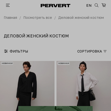
EN
Главная
Посмотреть все
Деловой женский костюм
ДЕЛОВОЙ ЖЕНСКИЙ КОСТЮМ
ФИЛЬТРЫ
СОРТИРОВКА
НОВИНКИ
НОВИНКИ