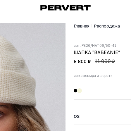
Главная
Распродажа
арт.
PE26/HAT06/50-41
ШАПКА "BABEANIE”
11 000 ₽
8 800 ₽
из кашемира и шерсти
OS