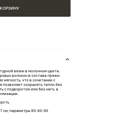
 КОРЗИНУ
урной вязки в молочном цвете.
овых волокон в составе пряжи
 мягкость, что в сочетании с
я позволяет сохранять тепло без
ь с подворотом или без него, в
илизации.
ерсть
77 см, параметры 83-60-90