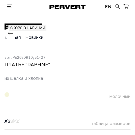
EN
СКОРО В НАЛИЧИИ
CКОРО В НАЛИЧИИ
Главная
Новинки
арт.
PE26/DR10/51-27
ПЛАТЬЕ "DAPHNE"
из шелка и хлопка
молочный
XS
S
M
L
таблица размеров