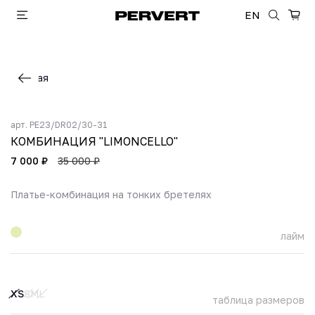
EN
Главная
арт.
PE23/DR02/30-31
КОМБИНАЦИЯ "LIMONCELLO"
7 000 ₽
35 000 ₽
Платье-комбинация на тонких бретелях
лайм
XS
S
M
L
таблица размеров