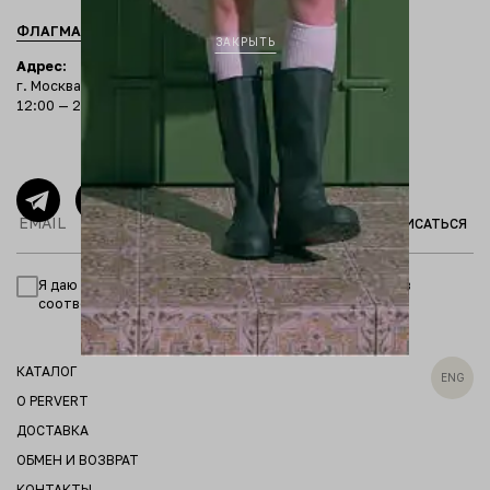
ФЛАГМАНСКИЙ БУТИК
КОРНЕР В ЦВЕТНОМ
ЗАКРЫТЬ
Адрес:
г. Москва, Столешников переулок, 11
12:00 — 22:00
ПОДПИСАТЬСЯ
Я даю согласие на обработку персональных данных в
соответствии с
политикой конфиденциальности
КАТАЛОГ
ENG
О PERVERT
ДОСТАВКА
ОБМЕН И ВОЗВРАТ
КОНТАКТЫ